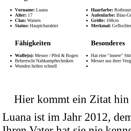
Vorname:
Luana
Haarfarbe:
Rotbrau
Alter:
17
Aufenfarbe:
Blau-G
Clan:
Waisen
Größe:
168cm
Status:
Hauptcharakter
Merkmal:
Geflochte
Fähigkeiten
Besonderes
Waffe(n):
Messer / Pfeil & Bogen
Hat eine "innere" St
Beherrscht Nahkampftechniken
Messer aus ihrer Ver
Wunden heilen schnell
Hier kommt ein Zitat hin
Luana ist im Jahr 2012, de
Ihren Vater hat sie nie kenn